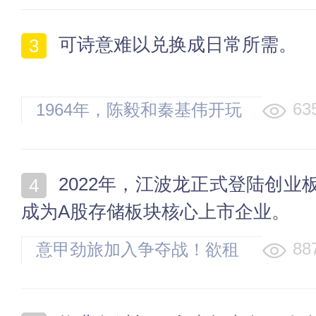
季后赛格局？
可诗意难以兑换成日常所需。
63
1964年，陈毅和秦基伟开玩
笑：我是你的半个老丈人，
我要撤你的职
2022年，江波龙正式登陆创业板，
成为A股存储板块核心上市企业。
88
意甲劲旅加入争夺战！欲租
借皇马18岁阿根廷天才，身
价超6000万