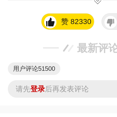
提交说明：
快速提交发布>>
查看提
赞
82330
最新评
用户评论
51500
请先
登录
后再发表评论