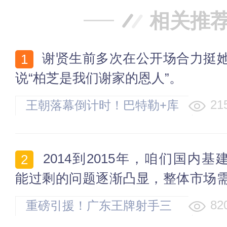
相关推
谢贤生前多次在公开场合力挺她，
说“柏芝是我们谢家的恩人”。
21
王朝落幕倒计时！巴特勒+库
明加换马尔卡宁？勇士或许
还有救
2014到2015年，咱们国内基建产
能过剩的问题逐渐凸显，整体市场
开始往下走。[2026]
82
重磅引援！广东王牌射手三
年顶薪加盟同曦，能否改变