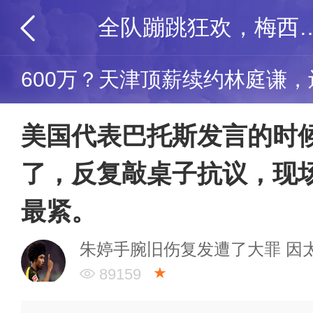
全队蹦跳狂欢，梅西静坐一旁，阿根廷更
600万？天津顶薪续约林庭谦
美国代表巴托斯发言的时
了，反复敲桌子抗议，现
最紧。
朱婷手腕旧伤复发遭了大罪 因
★
89159