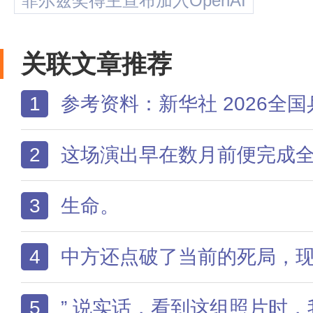
菲尔兹奖得主宣布加入OpenAI
关联文章推荐
1
参考资料：新华社 2026全国乒乓球锦标赛参赛名单公布世界杯四强已经全部落定
2
这场演出早在数月前便完成全部前置筹备：场馆档期早已锁定，舞美结构全面搭建
3
生命。
4
中方还点破了当前的死局，现在双方陷在互相报复的恶性循环里
5
” 说实话，看到这组照片时，我心里最大的