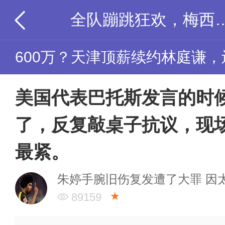
全队蹦跳狂欢，梅西静坐一旁，阿根廷更
600万？天津顶薪续约林庭谦
美国代表巴托斯发言的时
了，反复敲桌子抗议，现
最紧。
朱婷手腕旧伤复发遭了大罪 因
★
89159